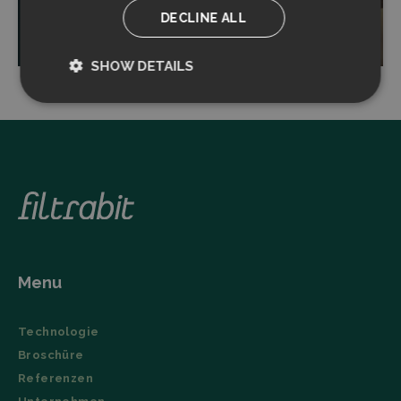
DECLINE ALL
Read more
SHOW DETAILS
Strictly
Performance
necessary
Targeting
Functionality
Menu
Strictly necessary
Performance
Technologie
Targeting
Functionality
Broschüre
Strictly necessary cookies allow core website
Referenzen
functionality such as user login and account