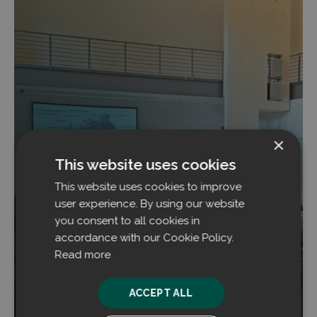
×
This website uses cookies
This website uses cookies to improve
Filtrabit und INperfektion präsentierten auf
der Fachtagung Kokereitechnik des VDKF
user experience. By using our website
you consent to all cookies in
Die in Oberhausen (Deutschland) abgehaltene
accordance with our Cookie Policy.
Konferenz wurde von der renommierten
Read more
Organisation Verein Deutscher Kokereifachleute
e.V. (VDKF) ausgerichtet.
ACCEPT ALL