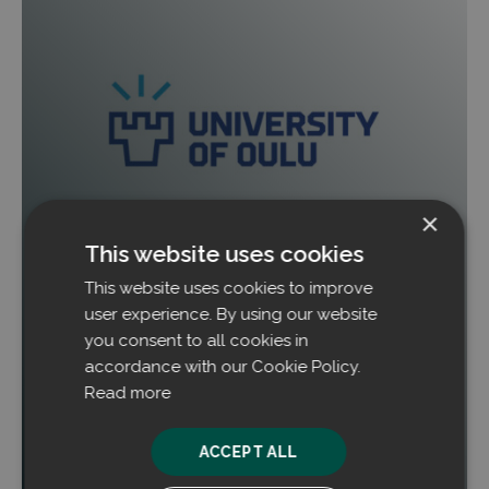
×
This website uses cookies
Prozessstaub in Gewinn verwandeln: Studie
This website uses cookies to improve
validiert Erfolg von Filtrabit bei Outokumpu
Tornio
user experience. By using our website
you consent to all cookies in
Eine Masterarbeit zeigt auf, dass die Technologie
accordance with our Cookie Policy.
von Filtrabit sowohl ökologische Vorteile als auch
Read more
direkte Rentabilität für das Edelstahlwerk von
Outokumpu in Tornio bietet.
ACCEPT ALL