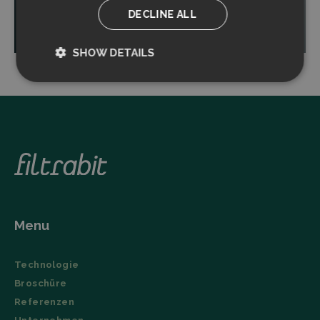
DECLINE ALL
Read more
SHOW DETAILS
Strictly
Performance
necessary
Targeting
Functionality
Menu
Strictly necessary
Performance
Technologie
Targeting
Functionality
Broschüre
Strictly necessary cookies allow core website
Referenzen
functionality such as user login and account