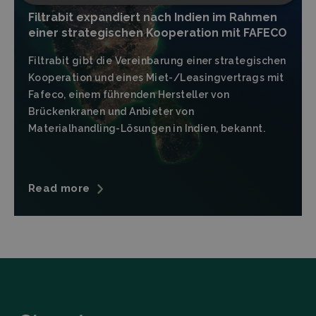
Strictly
Performance
Filtrabit expandiert nach Indien im Rahmen
necessary
einer strategischen Kooperation mit FAFECO
Filtrabit gibt die Vereinbarung einer strategischen
Targeting
Functionality
Kooperation und eines Miet-/Leasingvertrags mit
Fafeco, einem führenden Hersteller von
Brückenkranen und Anbieter von
Materialhandling-Lösungen in Indien, bekannt.
Strictly necessary
Performance
Read more
Targeting
Functionality
Strictly necessary cookies allow core website
functionality such as user login and account
management. The website cannot be used properly
without strictly necessary cookies.
Provider
/
Name
Expiration
Descrip
Domain
CookieScriptConsent
CookieScript
4 weeks 2
This coo
filtrabit.com
days
is used 