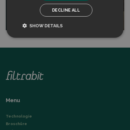
DECLINE ALL
Read more
SHOW DETAILS
Strictly
Performance
necessary
Targeting
Functionality
Menu
Strictly necessary
Performance
Targeting
Functionality
Technologie
Broschüre
Strictly necessary cookies allow core website
functionality such as user login and account