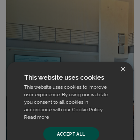
×
This website uses cookies
This website uses cookies to improve
Filtrabit und INperfektion präsentierten auf
user experience. By using our website
der Fachtagung Kokereitechnik des VDKF
you consent to all cookies in
accordance with our Cookie Policy.
Die in Oberhausen (Deutschland) abgehaltene
Read more
Konferenz wurde von der renommierten
Organisation Verein Deutscher Kokereifachleute
e.V. (VDKF) ausgerichtet.
ACCEPT ALL