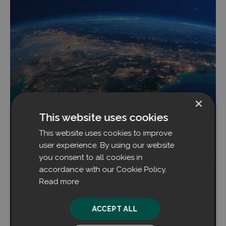
×
This website uses cookies
Filtrabit expandiert nach Indien im Rahmen
einer strategischen Kooperation mit FAFECO
This website uses cookies to improve
user experience. By using our website
Filtrabit gibt die Vereinbarung einer strategischen
you consent to all cookies in
Kooperation und eines Miet-/Leasingvertrags mit
accordance with our Cookie Policy.
Fafeco, einem führenden Hersteller von
Read more
Brückenkranen und Anbieter von
Materialhandling-Lösungen in Indien, bekannt.
ACCEPT ALL