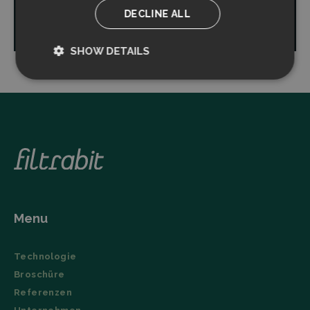
DECLINE ALL
Read more
SHOW DETAILS
Strictly
Performance
necessary
Targeting
Functionality
Menu
Strictly necessary
Performance
Technologie
Targeting
Functionality
Broschüre
Strictly necessary cookies allow core website
Referenzen
functionality such as user login and account