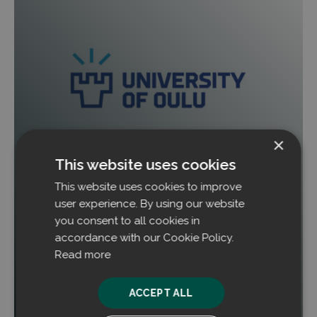
×
This website uses cookies
Prozessstaub in Gewinn verwandeln: Studie
This website uses cookies to improve
validiert Erfolg von Filtrabit bei Outokumpu
Tornio
user experience. By using our website
you consent to all cookies in
Eine Masterarbeit zeigt auf, dass die Technologie
accordance with our Cookie Policy.
von Filtrabit sowohl ökologische Vorteile als auch
Read more
direkte Rentabilität für das Edelstahlwerk von
Outokumpu in Tornio bietet.
ACCEPT ALL