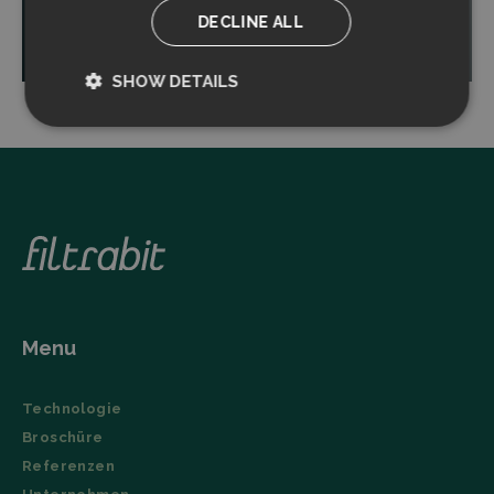
DECLINE ALL
Read more
SHOW DETAILS
Strictly
Performance
necessary
Targeting
Functionality
Menu
Strictly necessary
Performance
Technologie
Targeting
Functionality
Broschüre
Strictly necessary cookies allow core website
Referenzen
functionality such as user login and account