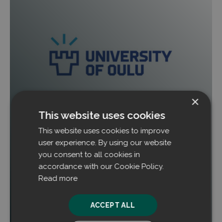
×
This website uses cookies
Prozessstaub in Gewinn verwandeln: Studie
This website uses cookies to improve
validiert Erfolg von Filtrabit bei Outokumpu
Tornio
user experience. By using our website
you consent to all cookies in
Eine Masterarbeit zeigt auf, dass die Technologie
accordance with our Cookie Policy.
von Filtrabit sowohl ökologische Vorteile als auch
Read more
direkte Rentabilität für das Edelstahlwerk von
Outokumpu in Tornio bietet.
ACCEPT ALL