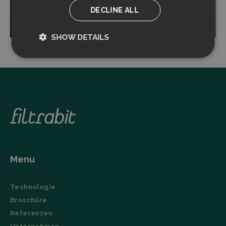
DECLINE ALL
Read more
SHOW DETAILS
Strictly
Performance
necessary
Targeting
Functionality
Menu
Strictly necessary
Performance
Technologie
Targeting
Functionality
Broschüre
Strictly necessary cookies allow core website
Referenzen
functionality such as user login and account