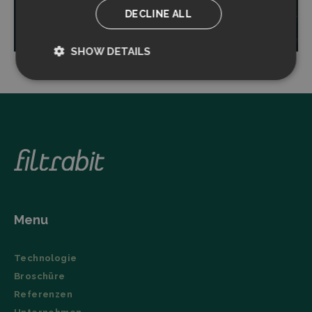
DECLINE ALL
Read more
SHOW DETAILS
Strictly
Performance
necessary
Targeting
Functionality
Menu
Strictly necessary
Performance
Technologie
Targeting
Functionality
Broschüre
Strictly necessary cookies allow core website
Referenzen
functionality such as user login and account