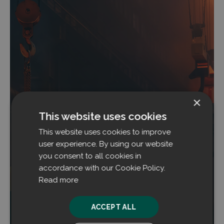
×
This website uses cookies
This website uses cookies to improve
Die Verbesserung der Luftqualität in und um
Stahlwerke ist einfacher, als man denkt
user experience. By using our website
you consent to all cookies in
Computersimulationen der Strömungsmechanik
accordance with our Cookie Policy.
haben enorme technologische Fortschritte
Read more
ermöglicht, die in unseren alternden Stahlwerken
bislang kaum genutzt werden.
ACCEPT ALL