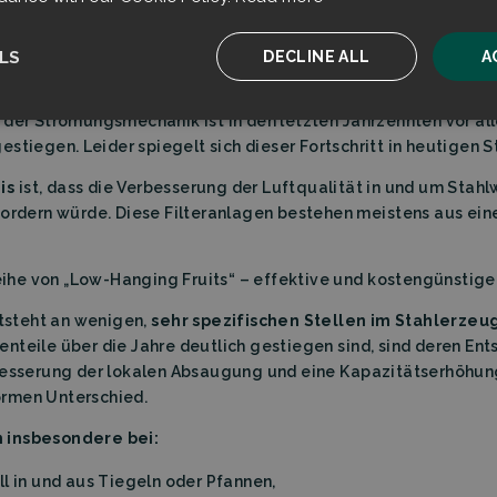
etriebnahmejahr von weltweit betriebenen Hochöfen in den U
LS
DECLINE ALL
A
 der Strömungsmechanik ist in den letzten Jahrzehnten vor a
ssary
Performance
Targeting
F
estiegen. Leider spiegelt sich dieser Fortschritt in heutigen
is
ist, dass die Verbesserung der Luftqualität in und um Stahl
rfordern würde. Diese Filteranlagen bestehen meistens aus e
 Reihe von „Low-Hanging Fruits“ – effektive und kostengünsti
Strictly necessary
Performance
Targeting
Functionality
ntsteht an wenigen,
sehr spezifischen Stellen im Stahlerze
ookies allow core website functionality such as user login and account management. T
 strictly necessary cookies.
nteile über die Jahre deutlich gestiegen sind, sind deren En
rbesserung der lokalen Absaugung und eine Kapazitätserhöhun
Provider
/
Expiration
Description
Domain
ormen Unterschied.
sent
CookieScript
4 weeks 2
This cookie is used by Cookie-Script.com serv
filtrabit.com
days
visitor cookie consent preferences. It is necessa
 insbesondere bei:
Script.com cookie banner to work properly.
 in und aus Tiegeln oder Pfannen,
on