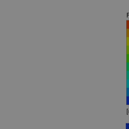
Name
_lfa