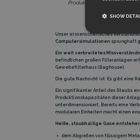
Produktionskapazität nach Inb
SHOW DETAI
Unser wissenschaftliches Verständnis
Strictly nece
Computersimulationen
sprunghaft g
Ein weit verbreitetes Missverständn
befindlichen großen Filteranlagen e
Gewebefilterhaus (Baghouse).
Die gute Nachricht ist: Es gibt eine
Ein signifikanter Anteil des Staubs e
Strictly necessary c
used properly without
Produktionskapazitäten dieser Anlage
unterdimensioniert. Bereits eine Ve
Name
modularen Einheiten macht einen en
CookieScriptCon
Heiße, staubhaltige Gase entstehen
dem Abgießen von flüssigem Metall
Storage declarati