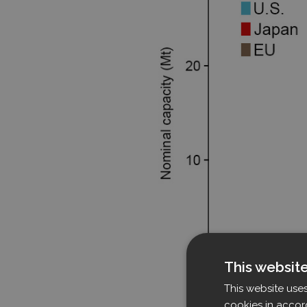
This websit
This website use
cookies in accor