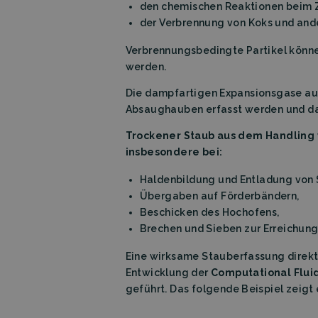
den chemischen Reaktionen beim Z
Name
der Verbrennung von Koks und ande
wpEmojiSettings
Verbrennungsbedingte Partikel könne
_lfa_expiry
werden.
Die dampfartigen Expansionsgase au
Name
Absaughauben erfasst werden und dar
Provid
Name
Name
wp-
Domai
wpml_current_la
Trockener Staub aus dem Handling v
_ga
_lfa
Liidio 
insbesondere bei:
.filtrab
bcookie
Micros
Haldenbildung und Entladung von 
Corpo
Übergaben auf Förderbändern,
.linked
Beschicken des Hochofens,
_ga_TZ86JXK52H
li_gc
Linked
Brechen und Sieben zur Erreichung
Corpo
.linked
Eine wirksame Stauberfassung direkt 
lidc
Micros
Entwicklung der
Computational Flui
Corpo
.linked
geführt. Das folgende Beispiel zeig
Storage declarati