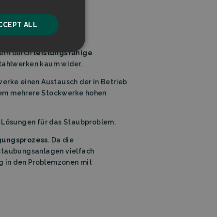
SA, Japan und der EU.
CCEPT ALL
llem durch
leistungsfähige
unctionality
 Stahlwerken kaum wider.
werke einen Austausch der in Betrieb
inem mehrere Stockwerke hohen
ge Lösungen für das Staubproblem.
ugungsprozess
. Da die
he website cannot be
tstaubungsanlagen vielfach
g in den Problemzonen mit
ice to remember
ry for Cookie-