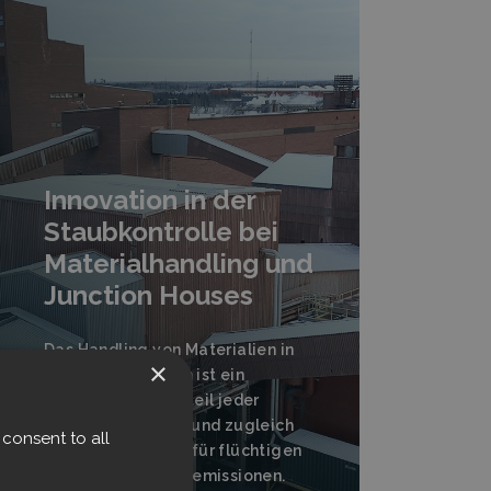
Innovation in der
Staubkontrolle bei
Materialhandling und
Junction Houses
Das Handling von Materialien in
×
immensen Mengen ist ein
zentraler Bestandteil jeder
Schwerindustrie – und zugleich
consent to all
ein Hauptproblem für flüchtigen
Staub und Partikelemissionen.