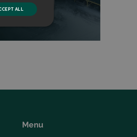
CCEPT ALL
Read more
unctionality
he website cannot be
ice to remember
ry for Cookie-
Menu