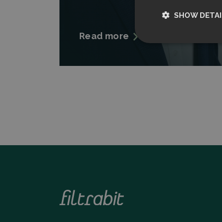
SHOW DETAI
Read more
Strictly nece
Strictly necessary c
used properly without
Name
CookieScriptCon
Storage declarati