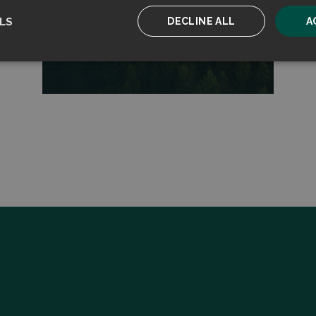
LS
DECLINE ALL
A
Read more
ssary
Performance
Targeting
F
Strictly necessary
Performance
Targeting
Functionality
ookies allow core website functionality such as user login and account management. T
 strictly necessary cookies.
Provider
/
Expiration
Description
Domain
sent
CookieScript
4 weeks 2
This cookie is used by Cookie-Script.com serv
filtrabit.com
days
visitor cookie consent preferences. It is necessa
Script.com cookie banner to work properly.
on