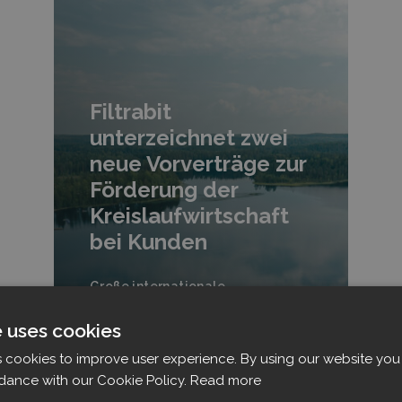
Filtrabit
unterzeichnet zwei
neue Vorverträge zur
Förderung der
Kreislaufwirtschaft
bei Kunden
Große internationale
Unternehmen der Schwerindustrie
e uses cookies
haben sich für Filtrabit
entschieden, um die
s cookies to improve user experience. By using our website you 
Recyclingquoten in ihrem
dance with our Cookie Policy.
Read more
Materialumschlag zu optimieren.