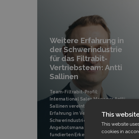
Weitere Erfahrung in
der Schwerindustrie
für das Filtrabit-
Vertriebsteam: Antti
Sallinen
Team-Filtrabit-Profil:
International Sales Manager Antti
Sallinen vereint 20 Jahre
This websit
Erfahrung im Vertrieb der
Schwerindustrie und im
This website use
Angebotsmanagement zu
cookies in accor
fundierten Erkenntnissen.