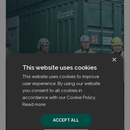
×
This website uses cookies
Filtrabit-Einheit jetzt in Betrieb im
Outokumpu-Werk Tornio
This website uses cookies to improve
user experience. By using our website
Die von Filtrabit gelieferte modulare
you consent to all cookies in
Entstaubungseinheit am Edelstahlwerk von
accordance with our Cookie Policy.
Outokumpu in Tornio, Finnland, ist nun erfolgreich
Read more
in Betrieb und verarbeitet mehrere Sorten von
Stäuben gleichzeitig.
ACCEPT ALL