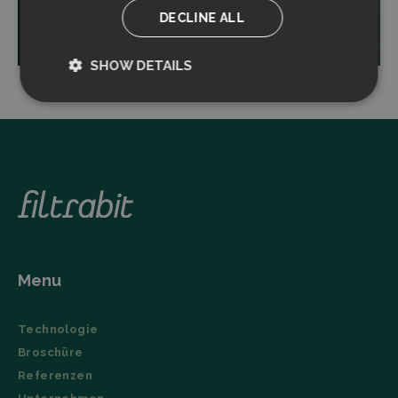
DECLINE ALL
Read more
SHOW DETAILS
Strictly
Performance
necessary
Targeting
Functionality
Menu
Strictly necessary
Performance
Technologie
Targeting
Functionality
Broschüre
Strictly necessary cookies allow core website
Referenzen
functionality such as user login and account