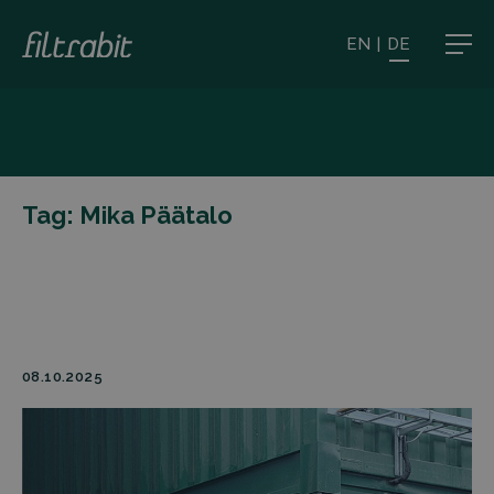
EN
|
DE
Tag:
Mika Päätalo
08.10.2025