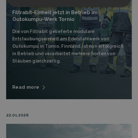
Strictly
Performance
Filtrabit-Einheit jetzt in Betrieb im
necessary
Outokumpu-Werk Tornio
Die von Filtrabit gelieferte modulare
Targeting
Functionality
Entstaubungseinheit am Edelstahlwerk von
Outokumpu in Tornio, Finnland, ist nun erfolgreich
in Betrieb und verarbeitet mehrere Sorten von
Stäuben gleichzeitig.
Strictly necessary
Performance
Read more
Targeting
Functionality
Strictly necessary cookies allow core website
functionality such as user login and account
management. The website cannot be used properly
without strictly necessary cookies.
22.01.2026
Provider
/
Name
Expiration
Descrip
Domain
CookieScriptConsent
CookieScript
4 weeks 2
This coo