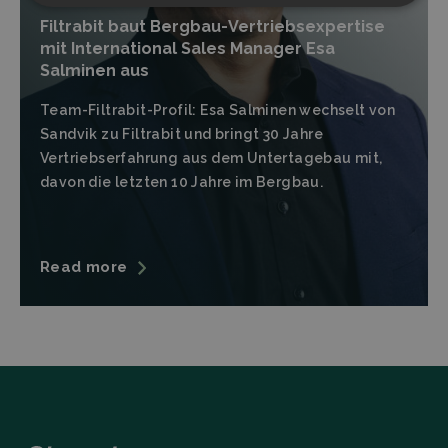
Strictly
Performance
necessary
Filtrabit baut Bergbau-Vertriebsexpertise
mit International Sales Manager Esa
Salminen aus
Targeting
Functionality
Team-Filtrabit-Profil: Esa Salminen wechselt von
Sandvik zu Filtrabit und bringt 30 Jahre
Vertriebserfahrung aus dem Untertagebau mit,
davon die letzten 10 Jahre im Bergbau.
Strictly necessary
Performance
Read more
Targeting
Functionality
Strictly necessary cookies allow core website
functionality such as user login and account
management. The website cannot be used properly
without strictly necessary cookies.
Provider
/
Name
Expiration
Descrip
Domain
CookieScriptConsent
CookieScript
4 weeks 2
This coo
filtrabit.com
days
is used 