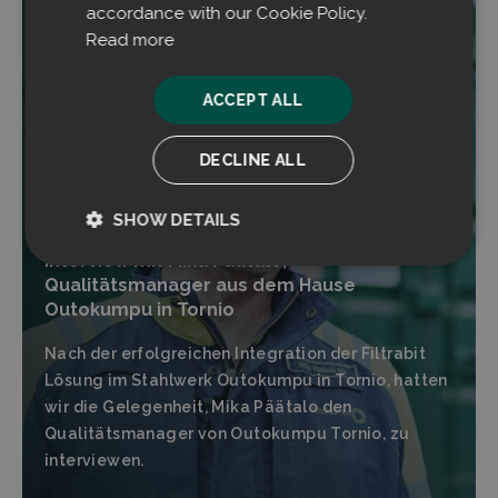
accordance with our Cookie Policy.
Read more
ACCEPT ALL
DECLINE ALL
SHOW DETAILS
Interview mit Mika Päätalo,
Strictly
Performance
Qualitätsmanager aus dem Hause
necessary
Outokumpu in Tornio
Nach der erfolgreichen Integration der Filtrabit
Targeting
Functionality
Lösung im Stahlwerk Outokumpu in Tornio, hatten
wir die Gelegenheit, Mika Päätalo den
Qualitätsmanager von Outokumpu Tornio, zu
interviewen.