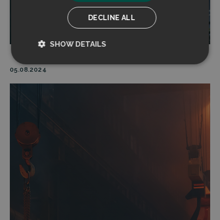
DECLINE ALL
Read more
SHOW DETAILS
Strictly
Performance
05.08.2024
necessary
Targeting
Functionality
Strictly necessary
Performance
Targeting
Functionality
Strictly necessary cookies allow core website