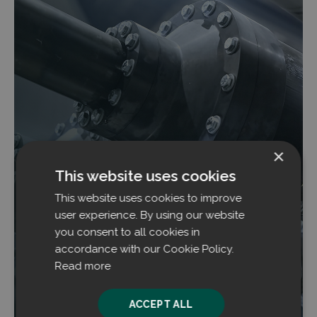
×
This website uses cookies
Filtrabit unterzeichnet Vorvereinbarungen
This website uses cookies to improve
mit drei Kunden aus unterschiedlichen
Branchen
user experience. By using our website
you consent to all cookies in
Filtrabit hat drei Vorvereinbarungen über
accordance with our Cookie Policy.
Staubkontrolllösungen abgeschlossen – zwei
Read more
Anwendungen in der Schiffsentladung und eine im
Bereich Material-Side-Stream-Refining.
ACCEPT ALL