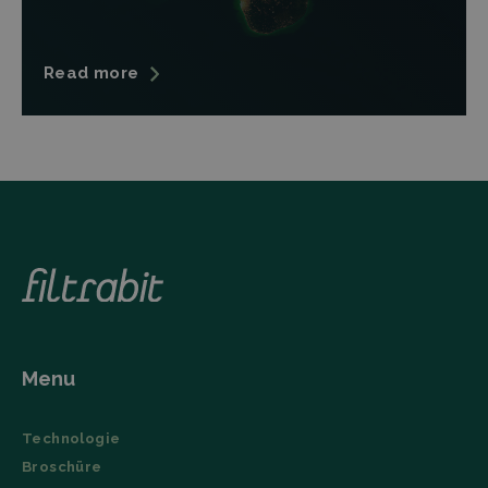
unique
to optimize
users by
advertising
assigning a
campaigns on
randomly
the LinkedIn
generated
Read more
social
number as a
network. It
client
collects
identifier. It
website visits,
is included
including the
in each
URL, buttons
page
clicked,
request in a
referrer, IP
site and
address,
used to
device and
calculate
browser
visitor,
characteristics
session and
(User Agent),
campaign
and
data for the
timestamp.
sites
analytics
li_gc
LinkedIn
5 months
This cookie is
reports.
Corporation
4 weeks
used by the
.linkedin.com
LinkedIn
_ga_TZ86JXK52H
.filtrabit.com
1 year 1
This cookie
Insight Tag to
Menu
month
is used by
store consent
Google
of guests
Analytics to
regarding the
persist
use of cookies
session
Technologie
for non-
state.
essential
Broschüre
purposes.